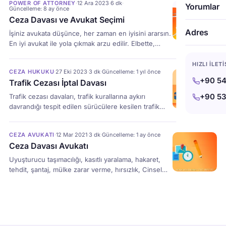
POWER OF ATTORNEY
·
12 Ara 2023
·
6 dk
·
Md-81 Müebbet Hapis 3 Kasten Öldürmenin(Nitelikli
Yorumlar
Güncelleme: 8 ay önce
Halleri) Md-82 Ağırlaşmış Müebbet Hp. 4 Kasten
Ceza Davası ve Avukat Seçimi
Adam Öldürmenin İhmali Davranışla
Adres
İşiniz avukata düşünce, her zaman en iyisini ararsın.
işlenmesi(Doktorların Ihmali Davranışı Neticesinde
En iyi avukat ile yola çıkmak arzu edilir. Elbette,
Ölüm Meydana […]
yapılacak en doğru şey bu. Soğan seçerken bile en
iyisini seçmeye çalışırken, avukat tutarken elbette iyi
HIZLI İLET
CEZA HUKUKU
·
27 Eki 2023
·
3 dk
·
Güncelleme: 1 yıl önce
sonuçlar almak isteriz. Uzmanlığı olan Avukat en
+90 54
Trafik Cezası İptal Davası
kolay ve akılcı yöntem olmakla birlikte; Ülkemizde
hukuk alanında herhangi bir uzmanlık
+90 53
Trafik cezası davaları, trafik kurallarına aykırı
bulunmamaktadır. Bu nedenle […]
davrandığı tespit edilen sürücülere kesilen trafik
cezalarına karşı açılan davalardır. Bu davalar,
sürücülerin haklarını korumak ve trafik cezalarının
CEZA AVUKATI
·
12 Mar 2021
·
3 dk
·
Güncelleme: 1 ay önce
hukuka uygunluğunu sağlamak için önemlidir.
Ceza Davası Avukatı
Türkiye’de trafik cezası davaları, sulh ceza
mahkemesinde görülür. Bu davalar, trafik cezasının
Uyuşturucu taşımacılığı, kasıtlı yaralama, hakaret,
tebliğ tarihinden itibaren en geç 15 gün içinde
tehdit, şantaj, mülke zarar verme, hırsızlık, Cinsel
açılabilir. Trafik cezası davaları, sürücüler tarafından
taciz, dolandırıcılık, cinayet, ihmalkar yaralama, vergi
[…]
kaçakçılığı gibi birçok durumda bir avukat tutmak
gerekebilir. Müvekkilleriyle birlikte polis ve savcılık
ifadelerine katılan avukat; ceza Hakiminin
sorgularına katılır ve ilgili başvuruyu yapar.