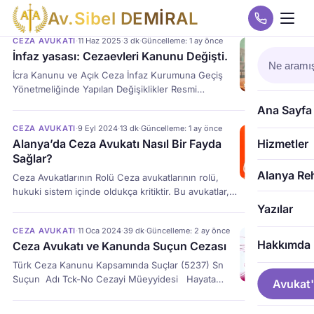
A
v
.
S
i
b
e
l
D
E
M
İ
R
A
L
CEZA AVUKATI
·
11 Haz 2025
·
3 dk
·
Güncelleme: 1 ay önce
İnfaz yasası: Cezaevleri Kanunu Değişti.
İcra Kanunu ve Açık Ceza İnfaz Kurumuna Geçiş
Yönetmeliğinde Yapılan Değişiklikler Resmi
Gazete’de Yayımlandı 1- Haziran 2025 itibarıyla
Ana Sayfa
işlenen suçlardan dolayı açık ceza kurumundan
CEZA AVUKATI
·
9 Eyl 2024
·
13 dk
·
Güncelleme: 1 ay önce
doğrudan denetimli tahliye tedbirinden (giriş-çıkış)
Alanya’da Ceza Avukatı Nasıl Bir Fayda
Hizmetler
yararlanma hakkı ortadan kaldırılmıştır.İşlenen suçun
Sağlar?
şartlı tahliye oranı 1/2 ise; Toplam cezanın 1/20’si
ceza infaz kurumunda verilecek.Şartlı tahliye oranı
Alanya Re
Ceza Avukatlarının Rolü Ceza avukatlarının rolü,
daha yüksek olan suçlarda, toplam cezanın 1/10’u
hukuki sistem içinde oldukça kritiktir. Bu avukatlar,
[…]
suç isnadı ile karşı karşıya kalan bireyleri adil bir
Yazılar
şekilde temsil eder ve savunma görevini üstlenirler.
CEZA AVUKATI
·
11 Oca 2024
·
39 dk
·
Güncelleme: 2 ay önce
Alanya gibi hukuki süreçlerin karmaşıklık gösterdiği
Hakkımda
Ceza Avukatı ve Kanunda Suçun Cezası
yerlerde ceza avukatlarının bilgisi ve tecrübesi,
müvekkilleri için önemli bir avantaj sağlar.
Türk Ceza Kanunu Kapsamında Suçlar (5237) Sn
Müvekkillerinin haklarını koruma ve savunma
Suçun Adı Tck-No Cezayi Müeyyidesi Hayata
Avukat'
yükümlülükleri, ceza avukatlarının […]
Karşı Suçlar 1 İnsan Ticareti ( Zorla Çalıştırmak Gibi)
Md-80 8 Yıldan 12 Yıla Kadar 2 Kasten Öldürme