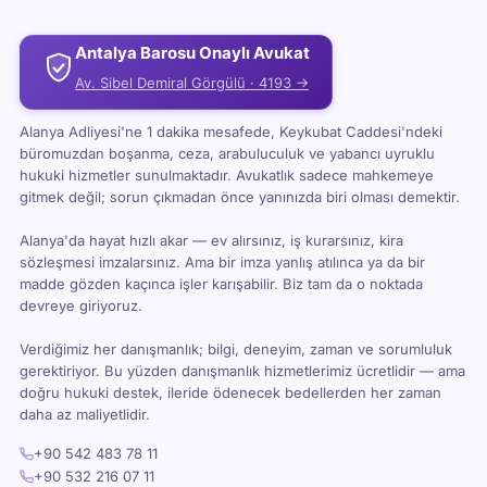
Antalya Barosu Onaylı Avukat
Av. Sibel Demiral Görgülü · 4193 →
Alanya Adliyesi'ne 1 dakika mesafede, Keykubat Caddesi'ndeki
büromuzdan boşanma, ceza, arabuluculuk ve yabancı uyruklu
hukuki hizmetler sunulmaktadır. Avukatlık sadece mahkemeye
gitmek değil; sorun çıkmadan önce yanınızda biri olması demektir.
Alanya'da hayat hızlı akar — ev alırsınız, iş kurarsınız, kira
sözleşmesi imzalarsınız. Ama bir imza yanlış atılınca ya da bir
madde gözden kaçınca işler karışabilir. Biz tam da o noktada
devreye giriyoruz.
Verdiğimiz her danışmanlık; bilgi, deneyim, zaman ve sorumluluk
gerektiriyor. Bu yüzden danışmanlık hizmetlerimiz ücretlidir — ama
doğru hukuki destek, ileride ödenecek bedellerden her zaman
daha az maliyetlidir.
+90 542 483 78 11
+90 532 216 07 11