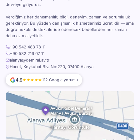
devreye giriyoruz.
Verdiğimiz her danışmanlık; bilgi, deneyim, zaman ve sorumluluk
gerektiriyor. Bu yüzden danışmanlık hizmetlerimiz ücretlidir — ama
doğru hukuki destek, ileride ödenecek bedellerden her zaman
daha az maliyetlidir.
+90 542 483 78 11
+90 532 216 07 11
alanya@demiral.av.tr
Hacet, Keykubat Blv. No:220, 07400 Alanya
4.9
★★★★★
112 Google yorumu
Avukat Sibel Demiral /
Alanya Avukat Bürosu
Haritayı Görüntüle