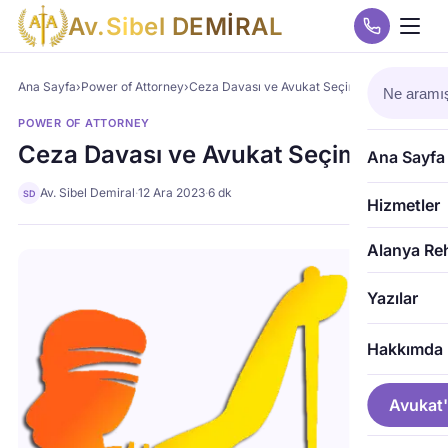
A
v
.
S
i
b
e
l
D
E
M
İ
R
A
L
Ana Sayfa
›
Power of Attorney
›
Ceza Davası ve Avukat Seçimi
POWER OF ATTORNEY
Ceza Davası ve Avukat Seçimi
Ana Sayfa
Av. Sibel Demiral
·
12 Ara 2023
·
6 dk
SD
Hizmetler
Alanya Re
Yazılar
Hakkımda
Avukat'