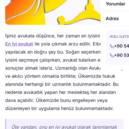
Yorumlar
Adres
İşiniz avukata düşünce, her zaman en iyisini ararsın.
HIZLI İLET
En iyi avukat
ile yola çıkmak arzu edilir. Elbette,
+90 54
yapılacak en doğru şey bu. Soğan seçerken bile en
+90 53
iyisini seçmeye çalışırken, avukat tutarken elbette iyi
sonuçlar almak isteriz. Uzmanlığı olan Avukat en kolay
ve akılcı yöntem olmakla birlikte; Ülkemizde hukuk
alanında herhangi bir uzmanlık bulunmamaktadır. Bu
nedenle avukatlık yapan her meslektaş her alandan
dava açabilir. Ülkemizde bunu engelleyen veya
düzenleyen bir uygulama henüz bulunmamaktadır.
Öte yandan, onu en iyi avukat olarak tanımlamak