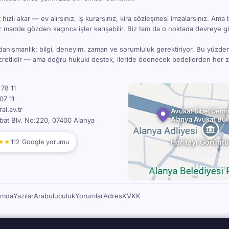
hızlı akar — ev alırsınız, iş kurarsınız, kira sözleşmesi imzalarsınız. Ama 
bir madde gözden kaçınca işler karışabilir. Biz tam da o noktada devreye gi
danışmanlık; bilgi, deneyim, zaman ve sorumluluk gerektiriyor. Bu yüzde
ücretlidir — ama doğru hukuki destek, ileride ödenecek bedellerden her
78 11
07 11
l.av.tr
Avukat Sibel Demir
Alanya Avukat Bü
bat Blv. No:220, 07400 Alanya
★★
Haritayı Görüntü
112 Google yorumu
ımda
Yazılar
Arabuluculuk
Yorumlar
Adres
KVKK
ukat
An