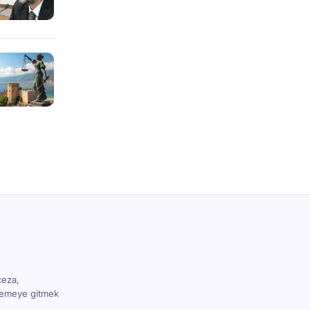
ceza,
hkemeye gitmek