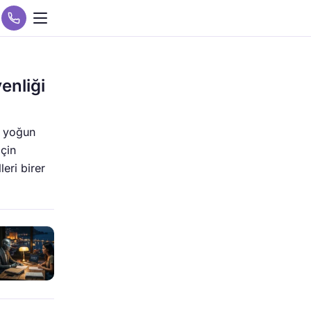
enliği
n yoğun
için
eri birer