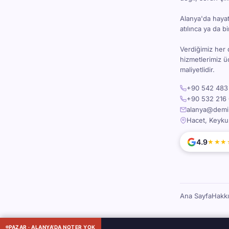
Alanya'da hayat 
atılınca ya da 
Verdiğimiz her 
hizmetlerimiz 
maliyetlidir.
+90 542 483 
+90 532 216 
alanya@demira
Hacet, Keyku
4.9
★★★
Ana Sayfa
Hakk
© 2026 Alanya Av
PAZAR · ALANYA'DA NOTER YOK