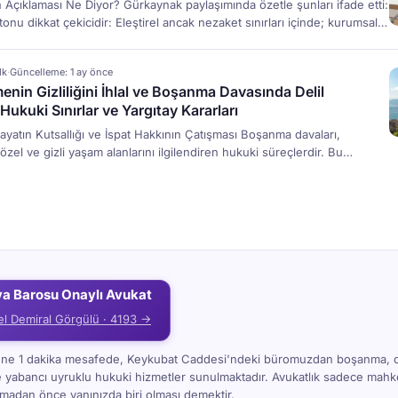
 Açıklaması Ne Diyor? Gürkaynak paylaşımında özetle şunları ifade etti:
onu dikkat çekicidir: Eleştirel ancak nezaket sınırları içinde; kurumsal
sına işaret eden bir çerçeve sunmaktadır. 6698 sayılı Kişisel Verilerin
anunu’na göre: Gönenç Gürkaynak Gönenç Gürkaynak, Türk rekabet
dk
·
Güncelleme: 1 ay önce
ndaki önde gelen hukukçulardan ve akademisyenlerden biridir.
nin Gizliliğini İhlal ve Boşanma Davasında Delil
rkezli ELIG Gürkaynak Attorneys-at-Law adlı hukuk bürosunun kurucu
 Hukuki Sınırlar ve Yargıtay Kararları
Hayatın Kutsallığı ve İspat Hakkının Çatışması Boşanma davaları,
 özel ve gizli yaşam alanlarını ilgilendiren hukuki süreçlerdir. Bu
ellikle evlilik birliğinin temelden sarsılmasına neden olan sadakat
n ihlali gibi iddiaların ispatı için sıkça başvurulan yöntemler,
n Gizliliğini İhlal suçunu ve hukuka aykırı delil sorununu gündeme
r. Türk Hukuku, bir yandan hak […]
ya Barosu Onaylı Avukat
el Demiral Görgülü · 4193 →
i'ne 1 dakika mesafede, Keykubat Caddesi'ndeki büromuzdan boşanma, 
e yabancı uyruklu hukuki hizmetler sunulmaktadır. Avukatlık sadece ma
kmadan önce yanınızda biri olması demektir.