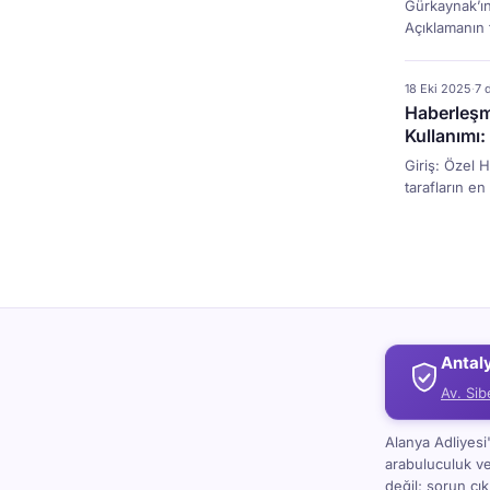
Gürkaynak’ın
Açıklamanın t
ilke tartışma
Korunması K
18 Eki 2025
·
7 
hukuku alanı
Haberleşme
İstanbul me
Kullanımı:
[…]
Giriş: Özel 
tarafların en
davalarda, öz
yükümlülüğünü
Haberleşmeni
getirmektedi
Antal
Av. Sib
Alanya Adliyes
arabuluculuk v
değil; sorun çı