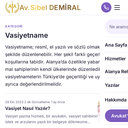
A
v
.
S
i
b
e
l
D
E
M
İ
R
A
L
KATEGORI
Vasiyetname
Ana Sayfa
Vasiyetname; resmî, el yazılı ve sözlü olmak üzere üç
şekilde düzenlenebilir. Her şekil farklı geçerlilik
Hizmetler
koşullarına tabidir. Alanya’da özellikle yabancı uyruklu
mal sahiplerinin kendi ülkelerinde düzenledikleri
Alanya Re
vasiyetnamelerin Türkiye’de geçerliliği ve uygulanması
ayrıca değerlendirilmelidir.
Yazılar
Hakkımda
28 Eki 2023
·
2 dk
·
Güncelleme: 1 ay önce
Vasiyet Nasıl Yazılır?
Avukat'
Vasiyet yazma hizmeti, bir avukatın, vasiyet sahibinin
istek ve arzularını yazılı bir belgeye dökmesine
yardımcı olduğu bir hizmettir. Vasiyet yazma hizmeti,