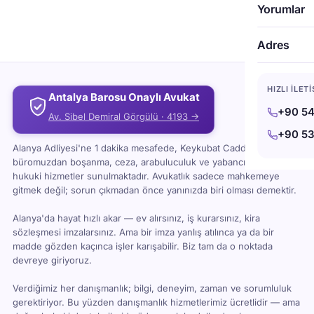
Yorumlar
vasiyet sahibinin mal varlığının ölümünden sonra
nasıl dağıtılacağını belirlemesine yardımcı olur.
Vasiyet yazma hizmetinin faydaları şunlardır: Vasiyet
Adres
yazma hizmeti almak isteyen kişiler, bir avukata
başvurmalıdır. Avukat, vasiyet sahibinin istek ve
arzularını dikkate alarak, geçerli […]
HIZLI İLET
Antalya Barosu Onaylı Avukat
+90 54
Av. Sibel Demiral Görgülü · 4193 →
+90 53
Alanya Adliyesi'ne 1 dakika mesafede, Keykubat Caddesi'ndeki
büromuzdan boşanma, ceza, arabuluculuk ve yabancı uyruklu
hukuki hizmetler sunulmaktadır. Avukatlık sadece mahkemeye
gitmek değil; sorun çıkmadan önce yanınızda biri olması demektir.
Alanya'da hayat hızlı akar — ev alırsınız, iş kurarsınız, kira
sözleşmesi imzalarsınız. Ama bir imza yanlış atılınca ya da bir
madde gözden kaçınca işler karışabilir. Biz tam da o noktada
devreye giriyoruz.
Verdiğimiz her danışmanlık; bilgi, deneyim, zaman ve sorumluluk
gerektiriyor. Bu yüzden danışmanlık hizmetlerimiz ücretlidir — ama