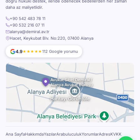
doğru hukuki destek, ileride ödenecek bedellerden her zaman
daha az maliyetlidir.
+90 542 483 78 11
+90 532 216 07 11
alanya@demiral.av.tr
Hacet, Keykubat Blv. No:220, 07400 Alanya
4.9
★★★★★
112 Google yorumu
Avukat Sibel Demiral /
Alanya Avukat Bürosu
Haritayı Görüntüle
Ana Sayfa
Hakkımda
Yazılar
Arabuluculuk
Yorumlar
Adres
KVKK