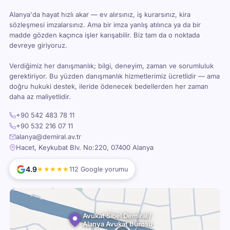
Alanya'da hayat hızlı akar — ev alırsınız, iş kurarsınız, kira
sözleşmesi imzalarsınız. Ama bir imza yanlış atılınca ya da bir
madde gözden kaçınca işler karışabilir. Biz tam da o noktada
devreye giriyoruz.
Verdiğimiz her danışmanlık; bilgi, deneyim, zaman ve sorumluluk
gerektiriyor. Bu yüzden danışmanlık hizmetlerimiz ücretlidir — ama
doğru hukuki destek, ileride ödenecek bedellerden her zaman
daha az maliyetlidir.
+90 542 483 78 11
+90 532 216 07 11
alanya@demiral.av.tr
Hacet, Keykubat Blv. No:220, 07400 Alanya
4.9
★★★★★
112 Google yorumu
Avukat Sibel Demiral /
Alanya Avukat Bürosu