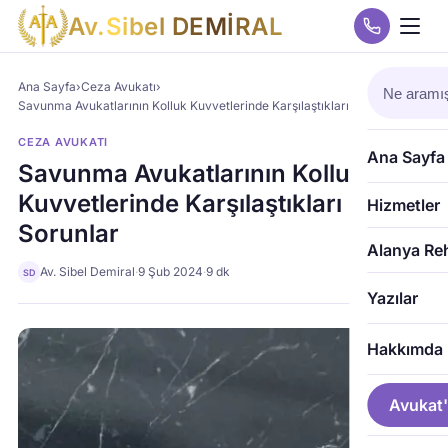
A
v
.
S
i
b
e
l
D
E
M
İ
R
A
L
Ana Sayfa
›
Ceza Avukatı
›
Savunma Avukatlarının Kolluk Kuvvetlerinde Karşılaştıkları Sorunlar
CEZA AVUKATI
Ana Sayfa
Savunma Avukatlarının Kolluk
Kuvvetlerinde Karşılaştıkları
Hizmetler
Sorunlar
Alanya Re
Av. Sibel Demiral
·
9 Şub 2024
·
9 dk
SD
Yazılar
Hakkımda
Avukat'