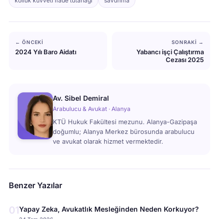
kolluk kuvveti ifade tutanağı
savunma
← ÖNCEKI
SONRAKI →
2024 Yılı Baro Aidatı
Yabancı işçi Çalıştırma
Cezası 2025
Av. Sibel Demiral
Arabulucu & Avukat · Alanya
KTÜ Hukuk Fakültesi mezunu. Alanya-Gazipaşa
doğumlu; Alanya Merkez bürosunda arabulucu
ve avukat olarak hizmet vermektedir.
Benzer Yazılar
01
Yapay Zeka, Avukatlık Mesleğinden Neden Korkuyor?