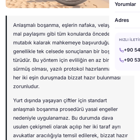
Yorumlar
Adres
Anlaşmalı boşanma, eşlerin nafaka, velayet ve
mal paylaşımı gibi tüm konularda önceden
HIZLI İLET
mutabık kalarak mahkemeye başvurduğu,
+90 54
genellikle tek celsede sonuçlanan bir boşanma
türüdür. Bu yöntem için evliliğin en az bir yıl
+90 53
sürmüş olması, yazılı protokol hazırlanması ve
her iki eşin duruşmada bizzat hazır bulunması
zorunludur.
Yurt dışında yaşayan çiftler için standart
anlaşmalı boşanma prosedürü yasal engeller
nedeniyle uygulanamaz. Bu durumda dava
usulen çekişmeli olarak açılıp her iki taraf ayrı
avukatlar aracılığıyla temsil edilerek, bizzat hazır