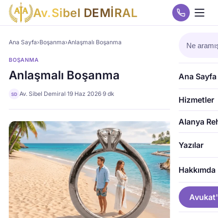
A
v
.
S
i
b
e
l
D
E
M
İ
R
A
L
Ana Sayfa
›
Boşanma
›
Anlaşmalı Boşanma
BOŞANMA
Anlaşmalı Boşanma
Ana Sayfa
Av. Sibel Demiral
·
19 Haz 2026
·
9 dk
SD
Hizmetler
Alanya Re
Yazılar
Hakkımda
Avukat'