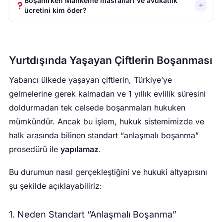
Boşanırken Mahkeme masrafları ve avukatlık
(çocuk için) miktarlarını serbestçe belirleyebilir. Hakim
ücretini kim öder?
yalnızca bariz adaletsizlik durumunda müdahale eder.
Protokolde hangi tarafın bu giderleri üstleneceği açıkça
yazılmalıdır. Aksi halde genel kural, davayı açan tarafın
sorumlu olmasıdır.
Yurtdışında Yaşayan Çiftlerin Boşanması
Yabancı ülkede yaşayan çiftlerin, Türkiye’ye
gelmelerine gerek kalmadan ve 1 yıllık evlilik süresini
doldurmadan tek celsede boşanmaları hukuken
mümkündür. Ancak bu işlem, hukuk sistemimizde ve
halk arasında bilinen standart “anlaşmalı boşanma”
prosedürü ile
yapılamaz
.
Bu durumun nasıl gerçekleştiğini ve hukuki altyapısını
şu şekilde açıklayabiliriz:
1. Neden Standart “Anlaşmalı Boşanma”