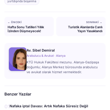
yurtdışında boşanma
← ÖNCEKI
SONRAKI →
Hafta Sonu Tatilleri Yıllık
Turistik Alanlarda Canlı
İzinden Düşmeyecek!
Yayın Yasaklandı
Av. Sibel Demiral
Arabulucu & Avukat · Alanya
KTÜ Hukuk Fakültesi mezunu. Alanya-Gazipaşa
doğumlu; Alanya Merkez bürosunda arabulucu
ve avukat olarak hizmet vermektedir.
Benzer Yazılar
01
Nafaka iptal Davası: Artık Nafaka Süresiz Değil