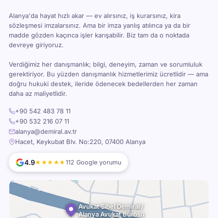
Alanya'da hayat hızlı akar — ev alırsınız, iş kurarsınız, kira
sözleşmesi imzalarsınız. Ama bir imza yanlış atılınca ya da bir
madde gözden kaçınca işler karışabilir. Biz tam da o noktada
devreye giriyoruz.
Verdiğimiz her danışmanlık; bilgi, deneyim, zaman ve sorumluluk
gerektiriyor. Bu yüzden danışmanlık hizmetlerimiz ücretlidir — ama
doğru hukuki destek, ileride ödenecek bedellerden her zaman
daha az maliyetlidir.
+90 542 483 78 11
+90 532 216 07 11
alanya@demiral.av.tr
Hacet, Keykubat Blv. No:220, 07400 Alanya
4.9
★★★★★
112 Google yorumu
Avukat Sibel Demiral /
Alanya Avukat Bürosu