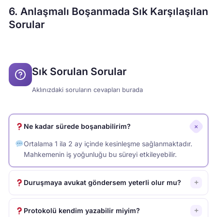
6. Anlaşmalı Boşanmada Sık Karşılaşılan
Sorular
Sık Sorulan Sorular
Aklınızdaki soruların cevapları burada
Ne kadar sürede boşanabilirim?
Ortalama 1 ila 2 ay içinde kesinleşme sağlanmaktadır.
Mahkemenin iş yoğunluğu bu süreyi etkileyebilir.
Duruşmaya avukat göndersem yeterli olur mu?
Anlaşmalı boşanmada tarafların bizzat duruşmada
olması zorunludur. Avukat da hazır bulunabilir ama
Protokolü kendim yazabilir miyim?